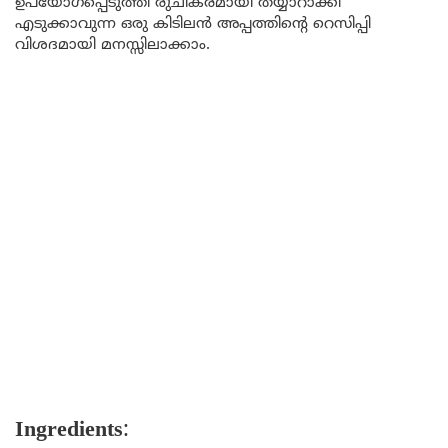
ഉപയോഗപ്പെടുത്തി രുചികരമായി തയ്യാറാക്കി
എടുക്കാവുന്ന ഒരു കിടിലൻ അപ്പത്തിന്റെ റെസിപ്പി
വിശദമായി മനസ്സിലാക്കാം.
Ingredients
: