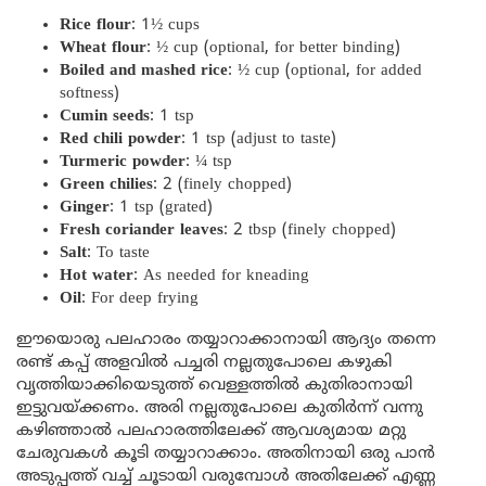
Rice flour
: 1½ cups
Wheat flour
: ½ cup (optional, for better binding)
Boiled and mashed rice
: ½ cup (optional, for added
softness)
Cumin seeds
: 1 tsp
Red chili powder
: 1 tsp (adjust to taste)
Turmeric powder
: ¼ tsp
Green chilies
: 2 (finely chopped)
Ginger
: 1 tsp (grated)
Fresh coriander leaves
: 2 tbsp (finely chopped)
Salt
: To taste
Hot water
: As needed for kneading
Oil
: For deep frying
ഈയൊരു പലഹാരം തയ്യാറാക്കാനായി ആദ്യം തന്നെ
രണ്ട് കപ്പ് അളവിൽ പച്ചരി നല്ലതുപോലെ കഴുകി
വൃത്തിയാക്കിയെടുത്ത് വെള്ളത്തിൽ കുതിരാനായി
ഇട്ടുവയ്ക്കണം. അരി നല്ലതുപോലെ കുതിർന്ന് വന്നു
കഴിഞ്ഞാൽ പലഹാരത്തിലേക്ക് ആവശ്യമായ മറ്റു
ചേരുവകൾ കൂടി തയ്യാറാക്കാം. അതിനായി ഒരു പാൻ
അടുപ്പത്ത് വച്ച് ചൂടായി വരുമ്പോൾ അതിലേക്ക് എണ്ണ