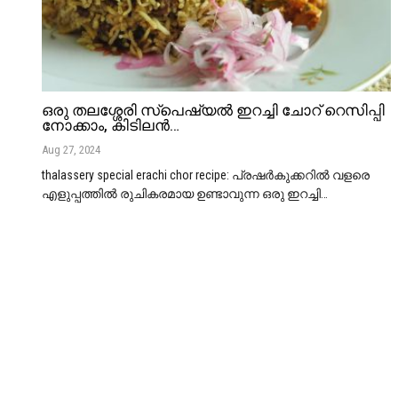
ഒരു തലശ്ശേരി സ്പെഷ്യൽ ഇറച്ചി ചോറ് റെസിപ്പി
നോക്കാം, കിടിലൻ…
Aug 27, 2024
thalassery special erachi chor recipe: പ്രഷർകുക്കറിൽ വളരെ
എളുപ്പത്തിൽ രുചികരമായ ഉണ്ടാവുന്ന ഒരു ഇറച്ചി
…