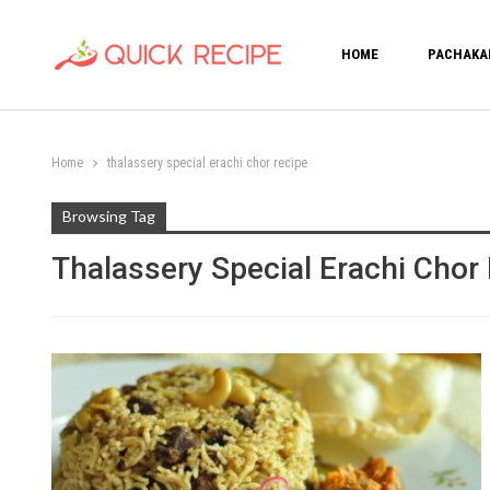
HOME
PACHAKA
Home
thalassery special erachi chor recipe
Browsing Tag
Thalassery Special Erachi Chor