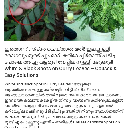
ഇതൊന്ന് സ്പ്രേ ചെയ്താൽ മതി! ഇലപ്പുള്ളി
രോഗവും മുരടിപ്പും മാറി കറിവേപ്പ് ഭ്രാന്ത് പിടിച്ച
പോലെ തഴച്ചു വളരും! വേപ്പില നുള്ളി മടുക്കും!! |
White & Black Spots on Curry Leaves – Causes &
Easy Solutions
White and Black Spot in Curry Leaves : അടുക്കള
ആവശ്യങ്ങൾക്കുള്ള കറിവേപ്പില വീട്ടിൽ നിന്ന് തന്നെ
ലഭിക്കുകയാണെങ്കിൽ അത് വളരെ നല്ല കാര്യമല്ലേ. കാരണം
ഇന്നത്തെ കാലത്ത് കടകളിൽ നിന്നും വാങ്ങുന്ന കറിവേപ്പിലകളിൽ
പല രീതിയിലുള്ള വിഷാംശങ്ങളും അടച്ചിട്ടുണ്ടാകും. എന്നാൽ
കറിവേപ്പില ചെടി നട്ടുപിടിപ്പിച്ചിട്ടും അതിൽ നിന്നും ആവശ്യത്തിന്
ഇലകൾ ലഭിക്കുന്നില്ല, പല രോഗങ്ങളും കാരണം ഇലകൾ
മുരടിച്ചു പോകുന്നു എന്നീ പരാതികൾ Causes of White Spots on
Curry Leaves 1️⃣ […]