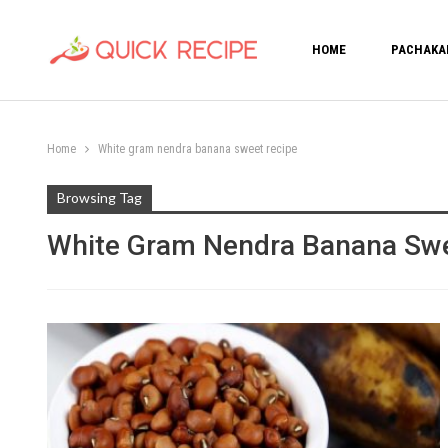
HOME
PACHAKA
Home
White gram nendra banana sweet recipe
Browsing Tag
White Gram Nendra Banana Swe