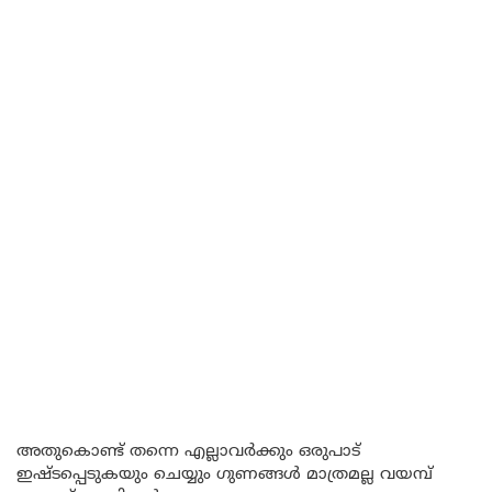
അതുകൊണ്ട് തന്നെ എല്ലാവർക്കും ഒരുപാട്
ഇഷ്ടപ്പെടുകയും ചെയ്യും ഗുണങ്ങൾ മാത്രമല്ല വയമ്പ്