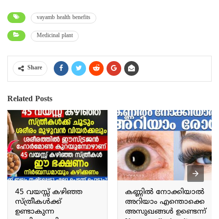
vayamb health benefits
Medicinal plant
Share
Related Posts
45 വയസ്സ് കഴിഞ്ഞ
കണ്ണിൽ നോക്കിയാൽ
സ്ത്രീകൾക്ക്
അറിയാം എന്തൊക്കെ
ഉണ്ടാകുന്ന
അസുഖങ്ങൾ ഉണ്ടെന്ന്