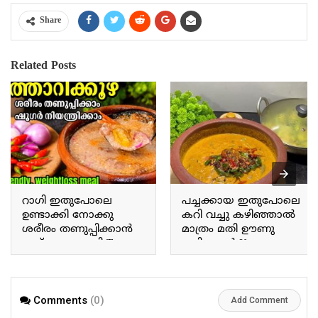
Share
Related Posts
റാഗി ഇതുപോലെ
പച്ചക്കായ ഇതുപോലെ
ഉണ്ടാക്കി നോക്കു
കറി വച്ചു കഴിഞ്ഞാൽ
ശരീരം തണുപ്പിക്കാൻ
മാത്രം മതി ഊണു
ഇത് മാത്രം മതി Try
കഴിക്കാൻ If you prepare
making ragi this way; this
a curry with raw plantains
alone is enough to cool
this way, that alone is
the body.
enough for a meal.
Comments
(0)
Add Comment