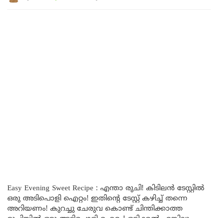
Easy Evening Sweet Recipe : എന്താ രുചി! കിടിലൻ ടേസ്റ്റിൽ
ഒരു അടിപൊളി ഐറ്റം! ഇതിൻ്റെ ടേസ്റ്റ് കഴിച്ച് തന്നെ
അറിയണം! കുറച്ചു ചേരുവ കൊണ്ട് ചിന്തിക്കാത്ത