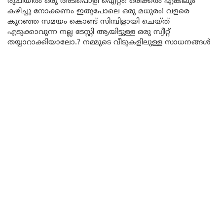
രുചിയിൽ ഒരു അടിപൊളി ഐറ്റം! ഒരിക്കൽ എങ്കിലും
കഴിച്ചു നോക്കണം ഇതുപോലെ ഒരു മധുരം! വളരെ
കുറഞ്ഞ സമയം കൊണ്ട് സിമ്പിളായി ചെയ്ത്
എടുക്കാവുന്ന നല്ല ടേസ്റ്റി ആയിട്ടുള്ള ഒരു സ്വീറ്റ്
തയ്യാറാക്കിയാലോ.? നമ്മുടെ വീടുകളിലുള്ള സാധനങ്ങൾ