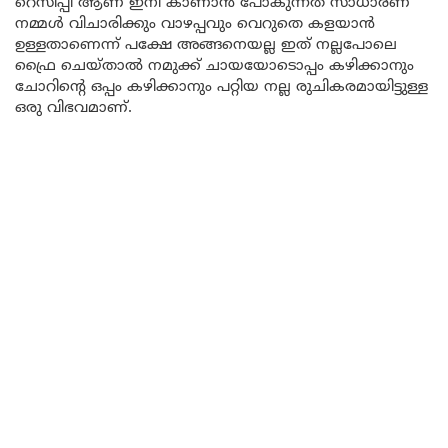
റെസിപ്പി ആണ് ഇനി കാണാൻ പോകുന്നത് സാധാരണ
നമ്മൾ വിചാരിക്കും വാഴപ്പവും വെറുതെ കളയാൻ
ഉള്ളതാണെന്ന് പക്ഷേ അങ്ങനെയല്ല ഇത് നല്ലപോലെ
ഫ്രൈ ചെയ്താൽ നമുക്ക് ചായയോടൊപ്പം കഴിക്കാനും
ചോറിന്റെ ഒപ്പം കഴിക്കാനും പറ്റിയ നല്ല രുചികരമായിട്ടുള്ള
ഒരു വിഭവമാണ്.