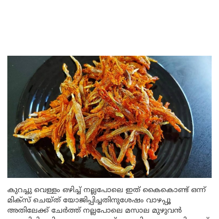
കുറച്ചു വെള്ളം ഒഴിച്ച് നല്ലപോലെ ഇത് കൈകൊണ്ട് ഒന്ന്
മിക്സ് ചെയ്ത് യോജിപ്പിച്ചതിനുശേഷം വാഴപ്പൂ
അതിലേക്ക് ചേർത്ത് നല്ലപോലെ മസാല മുഴുവൻ