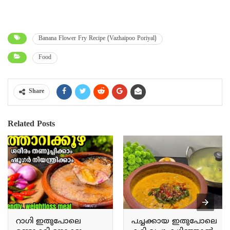
Banana Flower Fry Recipe (Vazhaipoo Poriyal)
Food
Share
Related Posts
റാഗി ഇതുപോലെ
പച്ചക്കായ ഇതുപോലെ