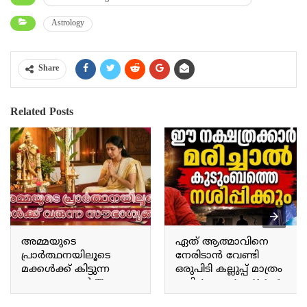
Astrology
Share
Related Posts
അമ്മയുടെ
ഏത് ആത്മാവിനെ
പ്രാർത്ഥനയിലൂടെ
നേരിടാൻ വേണ്ടി
മക്കൾക്ക് കിട്ടുന്ന
ഒരുപിടി കല്ലുപ്പ് മാത്രം
സൗഭാഗ്യങ്ങൾ The
മതി A mere handful of
blessings children receive
rock salt is enough to