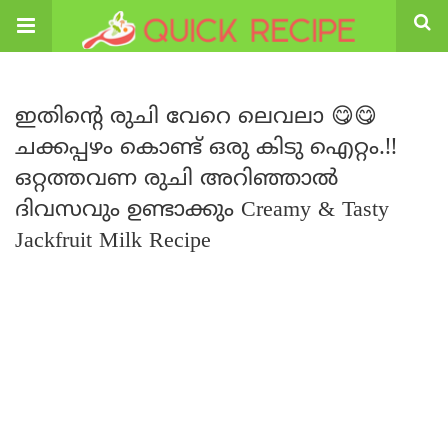
ഇതിൻ്റെ രുചി വേറെ ലെവലാ 😋😋
ചക്കപ്പഴം കൊണ്ട് ഒരു കിടു ഐറ്റം.!!
ഒറ്റത്തവണ രുചി അറിഞ്ഞാൽ
ദിവസവും ഉണ്ടാക്കും Creamy & Tasty
Jackfruit Milk Recipe