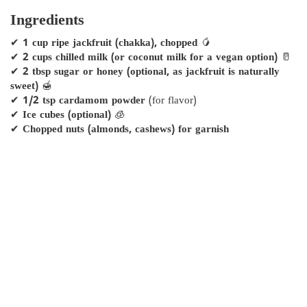
Ingredients
✔
1 cup ripe jackfruit (chakka), chopped
🥭
✔
2 cups chilled milk (or coconut milk for a vegan option)
🥛
✔
2 tbsp sugar or honey (optional, as jackfruit is naturally
sweet)
🍯
✔
1/2 tsp cardamom powder
(for flavor)
✔
Ice cubes (optional)
🧊
✔
Chopped nuts (almonds, cashews) for garnish