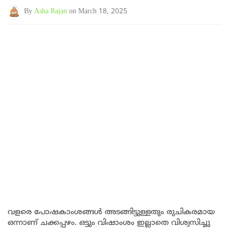
By
Asha Rajan
on March 18, 2025
വളരെ പോഷകാംശങ്ങൾ അടങ്ങിട്ടുള്ളതും രുചികരമായ
ഒന്നാണ് ചക്കപ്പഴം. ഒട്ടും വിഷാംശം ഇല്ലാതെ വിശ്വസിച്ചു