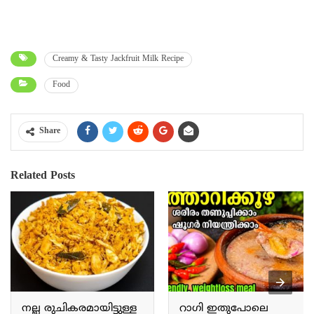
Creamy & Tasty Jackfruit Milk Recipe
Food
Share
Related Posts
നല്ല രുചികരമായിട്ടുള്ള
റാഗി ഇതുപോലെ