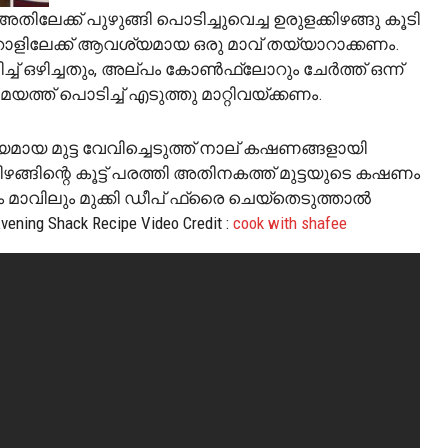
ക്ക് പുഴുങ്ങി പൊടിച്ചുവെച്ച ഉരുളക്കിഴങ്ങു കൂടി
 റോളിലേക്ക് ആവശ്യമായ ഒരു മാവ് തയ്യാറാക്കണം.
ടിച്ച് ഒഴിച്ചതും, അല്പം കോൺഫ്ലോറും ചേർത്ത് ഒന്ന്
്ത് പൊടിച്ച് എടുത്തു മാറ്റിവയ്ക്കണം.
യ മുട്ട വേവിച്ചെടുത്ത് നാല് കഷണങ്ങളായി
്കിഴങ്ങിന്റെ കൂട്ട് പരത്തി അതിനകത്ത് മുട്ടയുടെ കഷണം
ം മാവിലും മുക്കി ഡീപ് ഫ്രൈ ചെയ്തെടുത്താൽ
ng Shack Recipe Video Credit :
cook with shafee