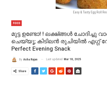
Easy & Tasty Egg Roll Re
FOOD
മുട്ട ഉണ്ടോ! ! ലക്ഷ്ങ്ങൾ ചോദിച്ചു 
ചെയ്യൂ; കിടിലൻ രുചിയിൽ എഗ്ഗ് റോൾ.
Perfect Evening Snack
Last updated
Mar 18, 2025
By
Asha Rajan
Share