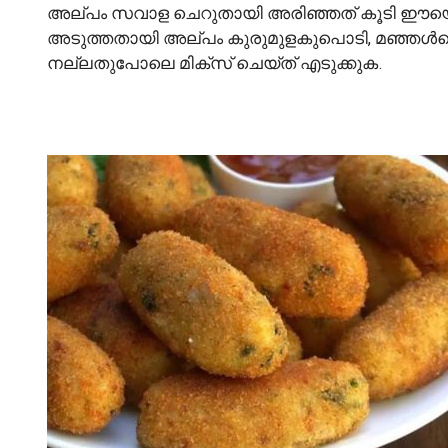
അല്പം സവാള ചെറുതായി അരിഞ്ഞത് കൂടി ഈയൊരു കൂ
അടുത്തതായി അല്പം കുരുമുളകുപൊടി, മഞ്ഞൾപൊടി
നല്ലതുപോലെ മിക്സ് ചെയ്ത് എടുക്കുക.