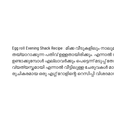
Egg roll Evening Shack Recipe : മിക്ക വീടുകളിലു
തയ്യാറാക്കുന്ന പതിവ് ഉള്ളതായിരിക്കും. എന്നാ
ഉണ്ടാക്കുമ്പോൾ എല്ലാവർക്കും പെട്ടെന്ന് മടുപ്പ്
വ്യത്യസ്തമായി എന്നാൽ വീട്ടിലുള്ള ചേരുവകൾ മാ
രുചികരമായ ഒരു എഗ്ഗ് റോളിന്റെ റെസിപ്പി വിശദമായ