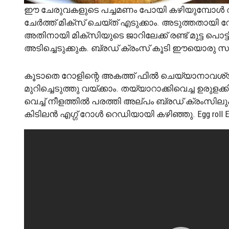
ഈ ചേരുവകളുടെ പച്ചമണം പോയി കഴിയുമ്പോൾ അതിലേ
ചേർത്ത് മിക്സ് ചെയ്ത് എടുക്കാം. അടുത്തതായി
അതിനായി മിക്സിയുടെ ജാറിലേക്ക് രണ്ട് മുട്ട പൊട്
അടിച്ചെടുക്കുക. ബ്രഡ് ക്രംസ് കൂടി ഈയൊരു സമയത
കൂടാതെ റോളിന്റെ അകത്ത് ഫിൽ ചെയ്യാനാവശ്യമാ
മുറിച്ചെടുത്തു വയ്ക്കാം. തയ്യാറാക്കിവെച്ച ഉരുളക
വെച്ച് നീളത്തിൽ പരത്തി അല്പം ബ്രഡ് ക്രംസിലു
കിടിലൻ എഗ്ഗ് റോൾ റെഡിയായി കഴിഞ്ഞു. Egg roll Eveni