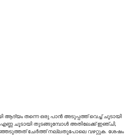
ദ്യം തന്നെ ഒരു പാൻ അടുപ്പത്ത് വെച്ച് ചൂടായി
 എണ്ണ ചൂടായി തുടങ്ങുമ്പോൾ അതിലേക്ക് ഇഞ്ചി,
ഞ്ഞെടുത്തത് ചേർത്ത് നല്ലതുപോലെ വഴറ്റുക. ശേഷം