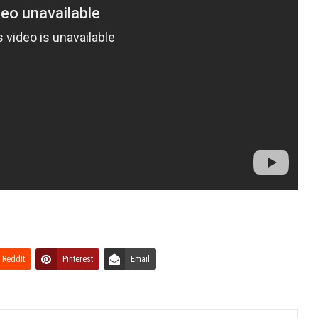
ReddIt
Pinterest
Email