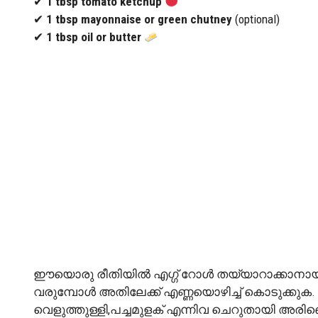
✔
1 tbsp tomato ketchup
✔
1 tbsp mayonnaise or green chutney
(optional)
✔
1 tbsp oil or butter
ഈയൊരു രീതിയിൽ എഗ്ഗ് റോൾ തയ്യാറാക്കാനായി ആ
വരുമ്പോൾ അതിലേക്ക് എണ്ണയൊഴിച്ച് കൊടുക്കുക.
വെളുത്തുള്ളി,പച്ചമുളക് എന്നിവ ചെറുതായി അരി