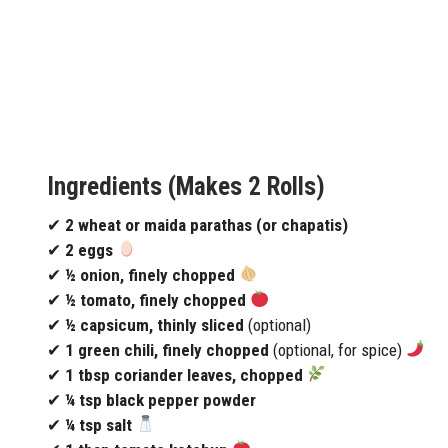
Ingredients
(Makes 2 Rolls)
✔
2 wheat or maida parathas (or chapatis)
✔
2 eggs
✔
½ onion, finely chopped
✔
½ tomato, finely chopped
✔
½ capsicum, thinly sliced
(optional)
✔
1 green chili, finely chopped
(optional, for spice)
✔
1 tbsp coriander leaves, chopped
✔
¼ tsp black pepper powder
✔
¼ tsp salt