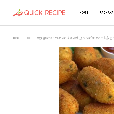
HOME
PACHAKA
Home
Food
മുട്ട ഉണ്ടോ! ! ലക്ഷ്ങ്ങൾ ചോദിച്ചു വാങ്ങിയ റെസിപ്പി; ഇ