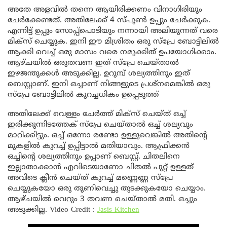
അതേ അളവിൽ തന്നെ ആയിരിക്കണം വിനാഗിരിയും
ചേർക്കേണ്ടത്. അതിലേക്ക് 4 സ്പൂൺ ഉപ്പും ചേർക്കുക.
എന്നിട്ട് ഉപ്പും സോപ്പ്പൊടിയും നന്നായി അലിയുന്നത് വരെ
മിക്സ്‌ ചെയ്യുക. ഇനി ഈ മിശ്രിതം ഒരു സ്പ്രേ ബോട്ടിലിൽ
ആക്കി വെച്ച് ഒരു മാസം വരെ നമുക്കിത് ഉപയോഗിക്കാം.
ആഴ്ചയിൽ ഒരുതവണ ഇത് സ്പ്രേ ചെയ്താൽ
ഇഴജന്തുക്കൾ അടുക്കില്ല. ഉറുമ്പ് ശല്യത്തിനും ഇത്
ബെസ്റ്റാണ്. ഇനി ഒച്ചാണ് നിങ്ങളുടെ പ്രശ്നമെങ്കിൽ ഒരു
സ്പ്രേ ബോട്ടിലിൽ കുറച്ചധികം ഉപ്പെടുത്ത്
‌അതിലേക്ക് വെള്ളം ചേർത്ത് മിക്സ്‌ ചെയ്ത് ഒച്ച്
ഇരിക്കുന്നിടത്തേക് സ്പ്രേ ചെയ്താൽ ഒച്ച് ശല്യവും
മാറിക്കിട്ടും. ഒച്ച് ഒന്നോ രണ്ടോ ഉള്ളുവെങ്കിൽ അതിന്റെ
മുകളിൽ കുറച്ച് ഉപ്പിട്ടാൽ മതിയാവും. ആഫ്രിക്കൻ
ഒച്ചിന്റെ ശല്യത്തിനും ഉപ്പാണ് ബെസ്റ്റ്. ചിതലിനെ
ഇല്ലാതാക്കാൻ എവിടെയാണോ ചിതൽ പുറ്റ് ഉള്ളത്
അവിടെ ക്ലീൻ ചെയ്ത് കുറച്ച് മണ്ണെണ്ണ സ്പ്രേ
ചെയ്യുകയോ ഒരു തുണിവെച്ചു തുടക്കുകയോ ചെയ്യാം.
ആഴ്ചയിൽ വെറും 3 തവണ ചെയ്താൽ മതി. ഒച്ചും
അടുക്കില്ല. Video Credit :
Jasis Kitchen