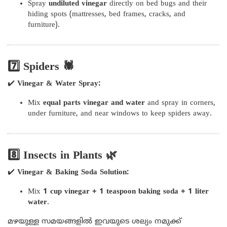
Spray
undiluted vinegar
directly on bed bugs and their
hiding spots (mattresses, bed frames, cracks, and
furniture).
7️⃣ Spiders 🕷️
✔️
Vinegar & Water Spray:
Mix
equal parts vinegar and water
and spray in corners,
under furniture, and near windows to keep spiders away.
8️⃣ Insects in Plants 🌿
✔️
Vinegar & Baking Soda Solution:
Mix
1 cup vinegar + 1 teaspoon baking soda + 1 liter
water
.
മഴയുള്ള സമയങ്ങളിൽ ഇവയുടെ ശല്യം നമുക്ക്