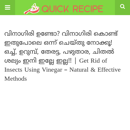
വിനാഗിരി ഉണ്ടോ? വിനാഗിരി കൊണ്ട്
ഇതുപോലെ ഒന്ന് ചെയ്തു നോക്കൂ!
ഒച്ച്, ഉറുമ്പ്, തേരട്ട, പഴുതാര, ചിതൽ
ശല്യം ഇനി ഇല്ലേ ഇല്ല!! | Get Rid of
Insects Using Vinegar – Natural & Effective
Methods