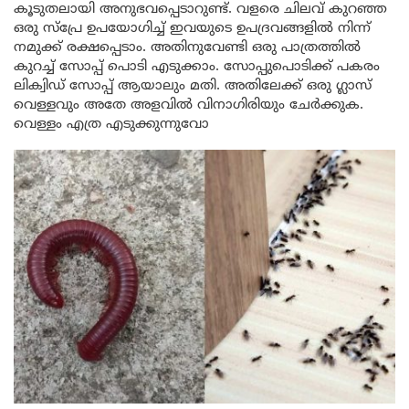
കൂടുതലായി അനുഭവപ്പെടാറുണ്ട്. വളരെ ചിലവ് കുറഞ്ഞ
ഒരു സ്പ്രേ ഉപയോഗിച്ച് ഇവയുടെ ഉപദ്രവങ്ങളിൽ നിന്ന്
നമുക്ക് രക്ഷപ്പെടാം. അതിനുവേണ്ടി ഒരു പാത്രത്തിൽ
കുറച്ച് സോപ്പ് പൊടി എടുക്കാം. സോപ്പുപൊടിക്ക് പകരം
ലിക്വിഡ് സോപ്പ് ആയാലും മതി. അതിലേക്ക് ഒരു ഗ്ലാസ്‌
വെള്ളവും അതേ അളവിൽ വിനാഗിരിയും ചേർക്കുക.
വെള്ളം എത്ര എടുക്കുന്നുവോ