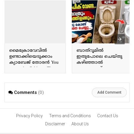
മൈക്രോവേവിൽ
ബാത്റൂമിൽ
ഉണ്ടാക്കിയെടുക്കാം
ഇതുപോലെ ചെയ്തു
ക്യാബേജ് തോരൻ You
കഴിഞ്ഞാൽ
can make Cabbage Thoran
ഉപ്പുകൊണ്ട്
in the microwave.
ചെറിയൊരു സൂത്രം
മാത്രം മതി ഇത്
വളരെയധികം
ഭംഗിയായിട്ട്
Comments
(0)
Add Comment
വൃത്തിയായി കിട്ടും A
simple trick using salt is
all it takes to get the
Privacy Policy
Terms and Conditions
Contact Us
bathroom sparkling clean
and tidy.
Disclaimer
About Us