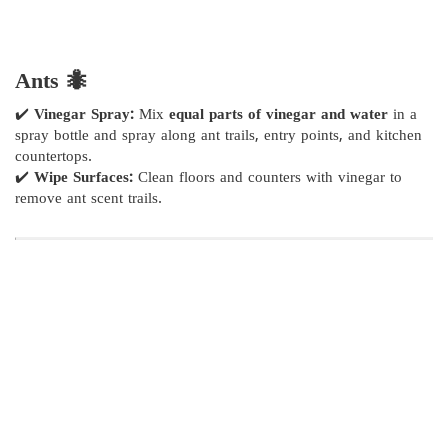
Ants 🐜
✔️
Vinegar Spray:
Mix
equal parts of vinegar and water
in a
spray bottle and spray along ant trails, entry points, and kitchen
countertops.
✔️
Wipe Surfaces:
Clean floors and counters with vinegar to
remove ant scent trails.