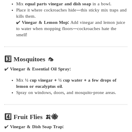
Mix
equal parts vinegar and dish soap
in a bowl.
Place it where cockroaches hide—this sticky mix traps and
kills them.
✔️
Vinegar & Lemon Mop:
Add vinegar and lemon juice
to water when mopping floors—cockroaches hate the
smell!
3️⃣ Mosquitoes 🦟
✔️
Vinegar & Essential Oil Spray:
Mix
½ cup vinegar + ½ cup water + a few drops of
lemon or eucalyptus oil
.
Spray on windows, doors, and mosquito-prone areas.
4️⃣ Fruit Flies 🍌🐝
✔️
Vinegar & Dish Soap Trap: