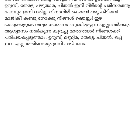
ഉറുമ്പ്, തേരട്ട, പഴുതാര, ചിതൽ ഇനി വീടിന്റെ പരിസരത്തു
പോലും ഇനി വരില്ല; വിനാഗിരി കൊണ്ട് ഒരു കിടിലൻ
മാജിക്! കണ്ടു നോക്കൂ നിങ്ങൾ ഞെട്ടും! ഇഴ
ജന്തുക്കളുടെ ശല്യം കാരണം ബുദ്ധിമുട്ടുന്ന എല്ലാവർക്കും
ആശ്വാസം നൽകുന്ന കുറച്ചു മാർഗങ്ങൾ നിങ്ങൾക്ക്
പരിചയപ്പെടുത്താം. ഉറുമ്പ്, മണ്ണിര, തേരട്ട, ചിതൽ, ഒച്ച്
ഇവ എല്ലാത്തിനെയും ഇനി ഓടിക്കാം.