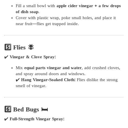
Fill a small bowl with
apple cider vinegar + a few drops
of dish soap
.
Cover with plastic wrap, poke small holes, and place it
near fruit—flies get trapped inside.
5️⃣ Flies 🪰
✔️
Vinegar & Clove Spray:
Mix
equal parts vinegar and water
, add crushed cloves,
and spray around doors and windows.
✔️
Hang Vinegar-Soaked Cloth:
Flies dislike the strong
smell of vinegar.
6️⃣ Bed Bugs 🛏️
✔️
Full-Strength Vinegar Spray: