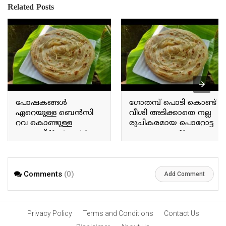
Related Posts
പോഷകങ്ങൾ
ഗോതമ്പ് പൊടി കൊണ്ട്
ഏറെയുള്ള ബെൻസി
വീശി അടിക്കാതെ നല്ല
റവ കൊണ്ടുള്ള
രുചികരമായ പൊറോട്ട
ഉപ്പുമാവ് Nutrient-rich
തയ്യാറാക്കാം You can
Bensi rava upma
prepare delicious wheat
flour parottas without the
need for tossing or
stretching the dough.
Comments
(0)
Add Comment
Privacy Policy
Terms and Conditions
Contact Us