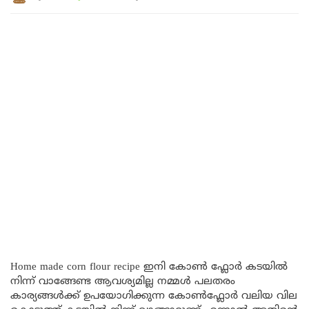
Home made corn flour recipe ഇനി കോൺ ഫ്ലോർ കടയിൽ
നിന്ന് വാങ്ങേണ്ട ആവശ്യമില്ല നമ്മൾ പലതരം
കാര്യങ്ങൾക്ക് ഉപയോഗിക്കുന്ന കോൺഫ്ലോർ വലിയ വില