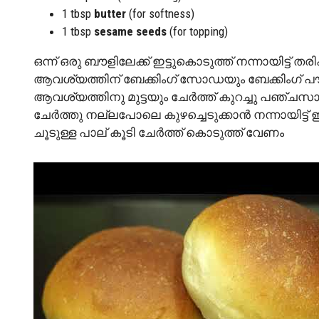
1 tbsp
butter
(for softness)
1 tbsp
sesame seeds
(for topping)
ഒന്ന് ഒരു ബൗളിലേക്ക് ഇട്ടുകൊടുത്ത് നന്നായിട
ആവശ്യത്തിന് ബേക്കിംഗ് സോഡയും ബേക്കിംഗ് പൗ
ആവശ്യത്തിനു മുട്ടയും ചേർത്ത് കുറച്ചു പഞ്ചസാ
ചേർത്തു നല്ലപോലെ കുഴച്ചെടുക്കാൻ നന്നായിട്ട് 
ചൂടുള്ള പാല് കൂടി ചേർത്ത് കൊടുത്ത് വേണം