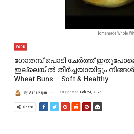
Homemade Whole Whea
FOOD
ഗോതമ്പ് പൊടി ചേർത്ത് ഇതുപോലൊരു 
ഇല്ലെങ്കിൽ തീർച്ചയായിട്ടും നിങ്
Wheat Buns – Soft & Healthy
Last updated
Feb 24, 2025
By
Asha Rajan
Share