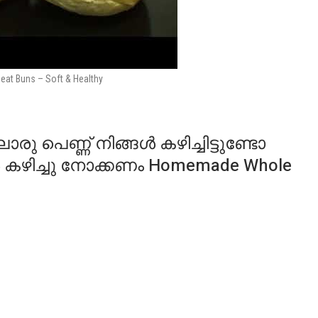
t Buns – Soft & Healthy
പെണ്ണ് നിങ്ങൾ കഴിച്ചിട്ടുണ്ടോ
ങൾ കഴിച്ചു നോക്കണം Homemade Whole