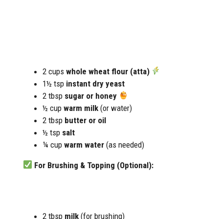
2 cups
whole wheat flour (atta)
1½ tsp
instant dry yeast
2 tbsp
sugar or honey
½ cup
warm milk
(or water)
2 tbsp
butter or oil
½ tsp
salt
¼ cup
warm water
(as needed)
For Brushing & Topping (Optional):
2 tbsp
milk
(for brushing)