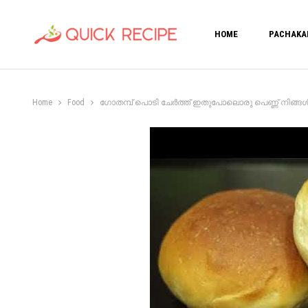
HOME
PACHAKA
Home
Food
ഗോതമ്പ് പൊടി ചേർത്ത് ഇതുപോലൊരു പെണ്ണ് നിങ്ങൾ കഴിച്