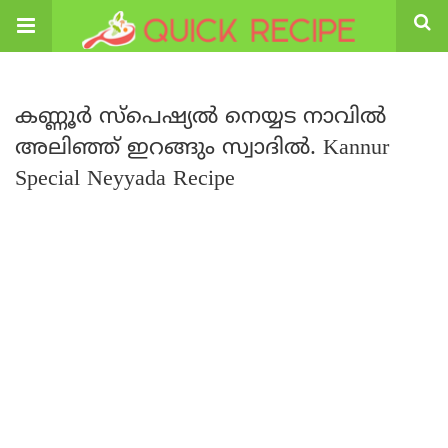
കണ്ണൂർ സ്പെഷ്യൽ നെയ്യട നാവിൽ
അലിഞ്ഞ് ഇറങ്ങും സ്വാദിൽ. Kannur
Special Neyyada Recipe