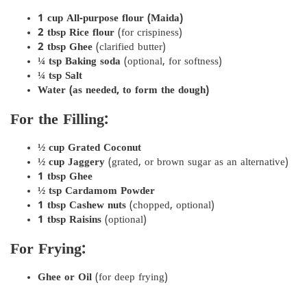
1 cup All-purpose flour (Maida)
2 tbsp Rice flour
(for crispiness)
2 tbsp Ghee
(clarified butter)
¼ tsp Baking soda
(optional, for softness)
¼ tsp Salt
Water (as needed, to form the dough)
For the Filling:
½ cup Grated Coconut
½ cup Jaggery
(grated, or brown sugar as an alternative)
1 tbsp Ghee
½ tsp Cardamom Powder
1 tbsp Cashew nuts
(chopped, optional)
1 tbsp Raisins
(optional)
For Frying:
Ghee or Oil
(for deep frying)