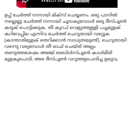
ഉപ്പ് ചേർത്ത് നന്നായി മിക്സ് ചെയ്യണം. ഒരു പാനിൽ
നല്ലെണ്ണ ചേർത്ത് നന്നായി ചൂടാകുമ്പോൾ ഒരു ടീസ്പൂൺ
കടുക് പൊട്ടിക്കുക. തീ കുറച് വെളുത്തുള്ളി പച്ചമുളക്
കറിവേപ്പില എന്നിവ ചേർത്ത് ചെറുതായി വഴറ്റുക
(കാന്താരിമുളക് തെറിക്കാൻ സാധ്യതയുണ്ട്). ചെറുതായി
വഴന്നു വരുമ്പോൾ തീ ഓഫ് ചെയ്ത് അല്പം
തണുത്തശേഷം അഞ്ച് ടേബിൾസ്പൂൺ കാശ്മീരി
മുളകുപൊടി, അര ടീസ്പൂൺ വറുത്തുപൊടിച്ച ഉലുവ,