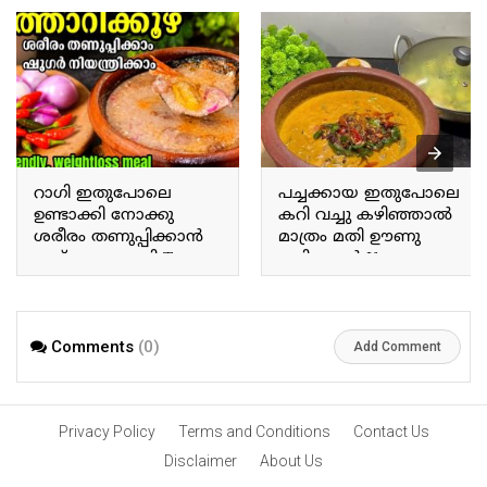
റാഗി ഇതുപോലെ
പച്ചക്കായ ഇതുപോലെ
ഉണ്ടാക്കി നോക്കു
കറി വച്ചു കഴിഞ്ഞാൽ
ശരീരം തണുപ്പിക്കാൻ
മാത്രം മതി ഊണു
ഇത് മാത്രം മതി Try
കഴിക്കാൻ If you prepare
making ragi this way; this
a curry with raw plantains
alone is enough to cool
this way, that alone is
the body.
enough for a meal.
Comments
(0)
Add Comment
Privacy Policy
Terms and Conditions
Contact Us
Disclaimer
About Us