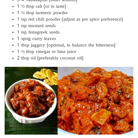
3-4 Vadukapuli (bitter lemons)
1 ½ tbsp salt (or to taste)
1 ½ tbsp turmeric powder
1 tsp red chili powder (adjust as per spice preference)
1 tsp mustard seeds
1 tsp fenugreek seeds
1 sprig curry leaves
1 tbsp jaggery (optional, to balance the bitterness)
1 ½ tbsp vinegar or lime juice
2 tbsp oil (preferably coconut oil)