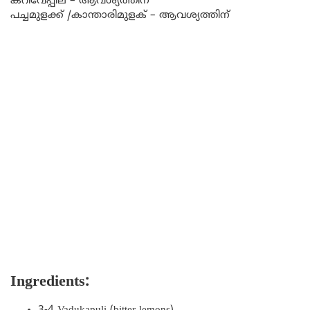
കറിവേപ്പില – ആവശ്യത്തിന്
പച്ചമുളക്ക് /കാന്താരിമുളക് – ആവശ്യത്തിന്
Ingredients: