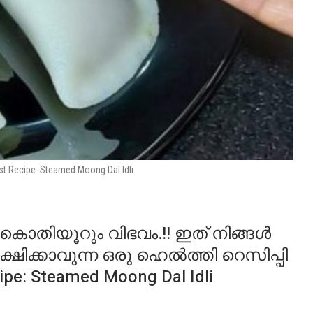
st Recipe: Steamed Moong Dal Idli
 കൊതിയൂറും വിഭവം.!! ഇത് നിങ്ങൾ
 പരീക്ഷിക്കാവുന്ന ഒരു ഹെൽത്തി റെസിപ്പി
ipe: Steamed Moong Dal Idli