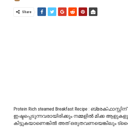
Share
Protein Rich steamed Breakfast Recipe : ബ്രേക്ഫാസ്റ
ഇഷ്ടപ്പെടുന്നവരായിരിക്കും നമ്മളിൽ മിക്ക ആള
കിട്ടുകയാണെങ്കിൽ അത് ഒരുതവണയെങ്കിലും ട്ര