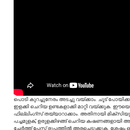
പൊടി കുറച്ചുനേരം അടച്ചു വയ്ക്കാം. ചൂട് പോ
ഇളക്കി ചെറിയ ഉണ്ടകളാക്കി മാറ്റി വയ്ക്കുക.
ഫില്ലിംഗ്സ് തയ്യാറാക്കാം. അതിനായി മിക്സിയു
പച്ചമുളക്, ഉരുളക്കിഴങ്ങ് ചെറിയ കഷണങ്ങളായി അരിഞ
ചേർത്ത് പേസ്റ്റ് രൂപത്തിൽ അരച്ചെടുക്കുക. ശേഷം 