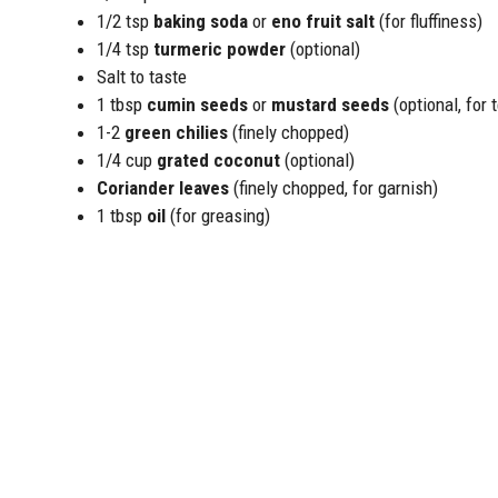
1/2 tsp
baking soda
or
eno fruit salt
(for fluffiness)
1/4 tsp
turmeric powder
(optional)
Salt to taste
1 tbsp
cumin seeds
or
mustard seeds
(optional, for 
1-2
green chilies
(finely chopped)
1/4 cup
grated coconut
(optional)
Coriander leaves
(finely chopped, for garnish)
1 tbsp
oil
(for greasing)