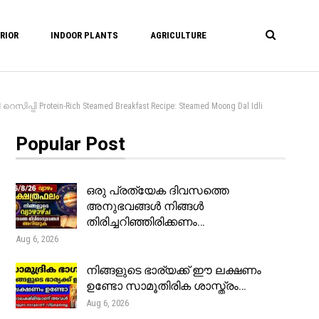
RIOR
INDOOR PLANTS
AGRICULTURE
്പി Protein-Rich Steamed Breakfast Recipe: Steamed Moong Dal Idli
Popular Post
ഒരു പ്രത്യേക ദിവസത്തെ
അനുഭവങ്ങൾ നിങ്ങൾ
തിരിച്ചറിഞ്ഞിരിക്കണം…
Aug 6, 2026
നിങ്ങളുടെ ഭാര്യക്ക് ഈ ലക്ഷണം
ഉണ്ടോ സാമൂതിരിക ശാസ്ത്രം…
Aug 6, 2026