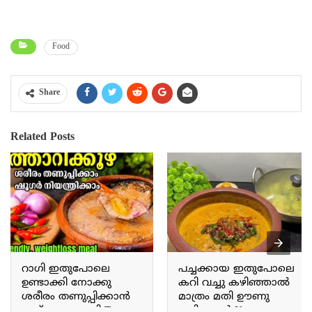
Food
Share
Related Posts
റാഗി ഇതുപോലെ
പച്ചക്കായ ഇതുപോലെ
ഉണ്ടാക്കി നോക്കു
കറി വച്ചു കഴിഞ്ഞാൽ
ശരീരം തണുപ്പിക്കാൻ
മാത്രം മതി ഊണു
ഇത് മാത്രം മതി Try
കഴിക്കാൻ If you prepare