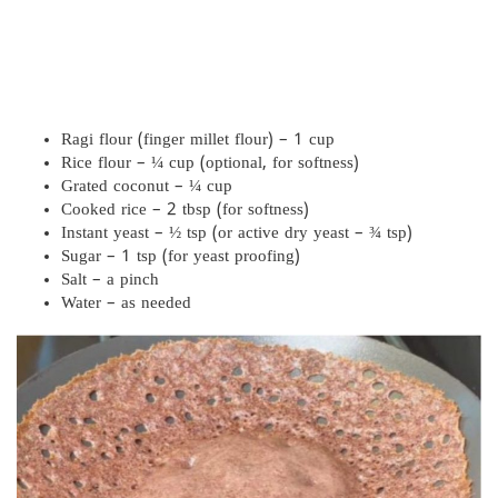
Ragi flour (finger millet flour) – 1 cup
Rice flour – ¼ cup (optional, for softness)
Grated coconut – ¼ cup
Cooked rice – 2 tbsp (for softness)
Instant yeast – ½ tsp (or active dry yeast – ¾ tsp)
Sugar – 1 tsp (for yeast proofing)
Salt – a pinch
Water – as needed