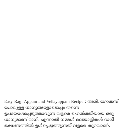
Easy Ragi Appam and Vellayappam Recipe : അരി, ഗോതമ്പ്
പോലുള്ള ധാന്യങ്ങളോടൊപ്പം തന്നെ
ഉപയോഗപ്പെടുത്താവുന്ന വളരെ ഹെൽത്തിയായ ഒരു
ധാന്യമാണ് റാഗി. എന്നാൽ നമ്മൾ മലയാളികൾ റാഗി
ഭക്ഷണത്തിൽ ഉൾപ്പെടുത്തുന്നത് വളരെ കുറവാണ്.