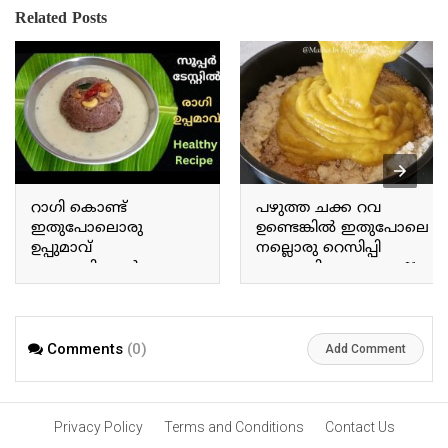
Related Posts
റാഗി കൊണ്ട്
പഴുത്ത ചക്ക റവ
ഇതുപോലൊരു
ഉണ്ടെങ്കിൽ ഇതുപോലെ
ഉപ്പുമാവ്
നല്ലൊരു റെസിപ്പി
ഉണ്ടാക്കിയാൽ എന്നും
ഉണ്ടാക്കിയെടുക്കാം If
ഇതു മാത്രമേ
you have ripe jackfruit and
കഴിക്കുള്ളൂ If you make
semolina, you can make a
upma like this using ragi,
delicious recipe like this.
you will want to eat
Comments
(0)
Add Comment
nothing else.
Privacy Policy
Terms and Conditions
Contact Us