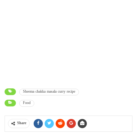
Sheema chakka masala curry recipe
Food
Share