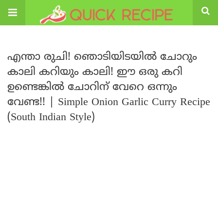
എന്താ രുചി! ഞൊടിയിടയിൽ ചോറും
കാലി കറിയും കാലി! ഈ ഒരു കറി
ഉണ്ടെങ്കിൽ ചോറിന് വേറെ ഒന്നും
വേണ്ട!! | Simple Onion Garlic Curry Recipe
(South Indian Style)