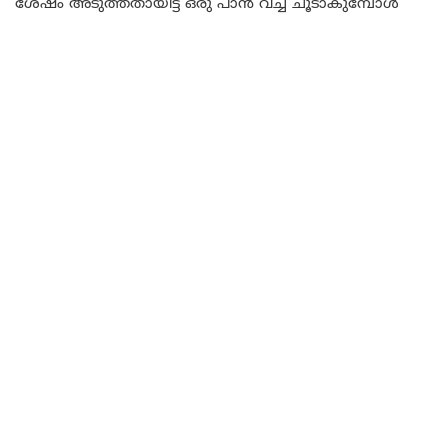
ശേഷം അടുത്തതായിട്ട് ഒരു പാൻ വച്ച് ചൂടാകുമ്പോൾ