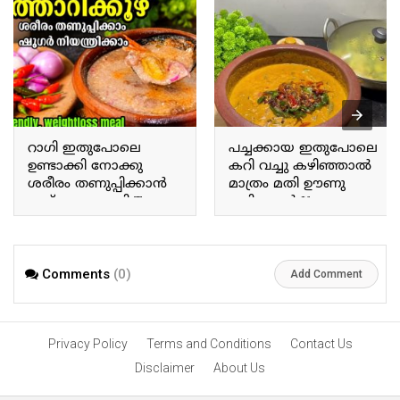
റാഗി ഇതുപോലെ
പച്ചക്കായ ഇതുപോലെ
ഉണ്ടാക്കി നോക്കു
കറി വച്ചു കഴിഞ്ഞാൽ
ശരീരം തണുപ്പിക്കാൻ
മാത്രം മതി ഊണു
ഇത് മാത്രം മതി Try
കഴിക്കാൻ If you prepare
making ragi this way; this
a curry with raw plantains
alone is enough to cool
this way, that alone is
the body.
enough for a meal.
Comments
(0)
Add Comment
Privacy Policy
Terms and Conditions
Contact Us
Disclaimer
About Us