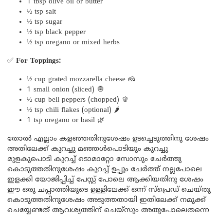
1 tbsp olive oil or butter
½ tsp salt
½ tsp sugar
½ tsp black pepper
½ tsp oregano or mixed herbs
✅
For Toppings:
½ cup grated mozzarella cheese 🧀
1 small onion (sliced) 🧅
½ cup bell peppers (chopped) 🫑
½ tsp chili flakes (optional) 🌶️
1 tsp oregano or basil 🌿
തോൽ എല്ലാം കളഞ്ഞതിനുശേഷം ഉടച്ചെടുത്തിനു ശേഷം
അതിലേക്ക് കുറച്ചു മഞ്ഞൾപൊടിയും കുറച്ചു
മുളകുപൊടി കുറച്ച് ടൊമാറ്റോ സോസും ചേർത്തു
കൊടുത്തതിനുശേഷം കുറച്ച് ഉപ്പും ചേർത്ത് നല്ലപോലെ
ഇളക്കി യോജിപ്പിച്ച് പേസ്റ്റ് പോലെ ആക്കിയതിനു ശേഷം
ഈ ഒരു ചപ്പാത്തിയുടെ ഉള്ളിലേക്ക് ഒന്ന് സ്പ്രെഡ് ചെയ്തു
കൊടുത്തതിനുശേഷം അടുത്തതായി ഇതിലേക്ക് നമുക്ക്
ചെയ്യേണ്ടത് ആവശ്യത്തിന് ചെയ്സും അതുപോലെതന്നെ