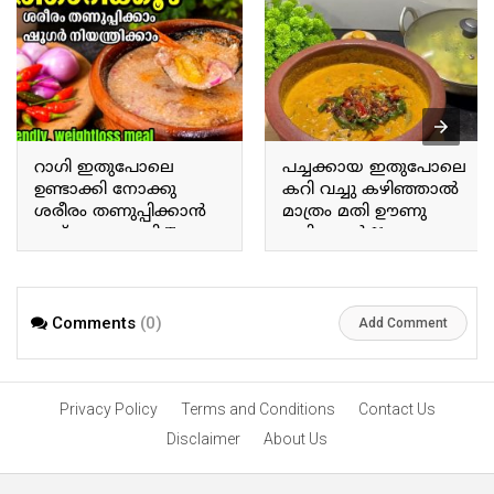
റാഗി ഇതുപോലെ
പച്ചക്കായ ഇതുപോലെ
ഉണ്ടാക്കി നോക്കു
കറി വച്ചു കഴിഞ്ഞാൽ
ശരീരം തണുപ്പിക്കാൻ
മാത്രം മതി ഊണു
ഇത് മാത്രം മതി Try
കഴിക്കാൻ If you prepare
making ragi this way; this
a curry with raw plantains
alone is enough to cool
this way, that alone is
the body.
enough for a meal.
Comments
(0)
Add Comment
Privacy Policy
Terms and Conditions
Contact Us
Disclaimer
About Us