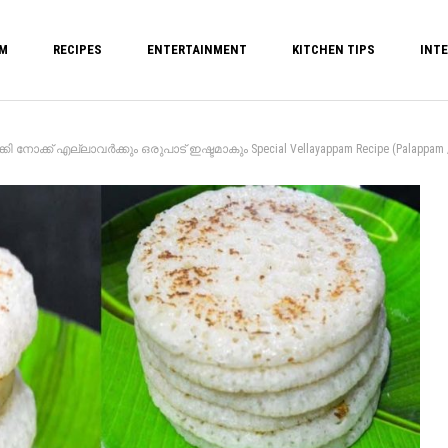
M
RECIPES
ENTERTAINMENT
KITCHEN TIPS
INTE
നോക്ക് എല്ലാവർക്കും ഒരുപാട് ഇഷ്ടമാകും Special Vellayappam Recipe (Palappam 