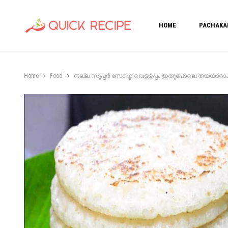
HOME
PACHAKA
Home
Food
നല്ല സൂപ്പർ സോഫ്റ്റ് വെള്ളപ്പം ഇതുപോലെ തയ്യാറാക്കി 