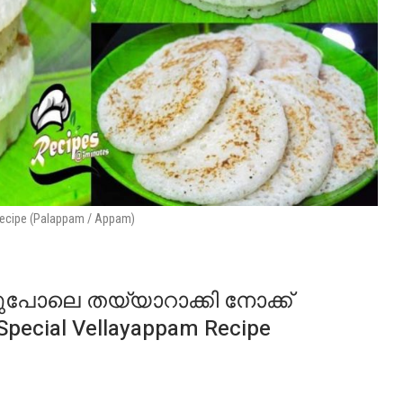
Recipe (Palappam / Appam)
ഇതുപോലെ തയ്യാറാക്കി നോക്ക്
pecial Vellayappam Recipe