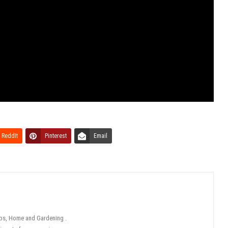
ReddIt
Pinterest
Email
tips, Home and Gardening .