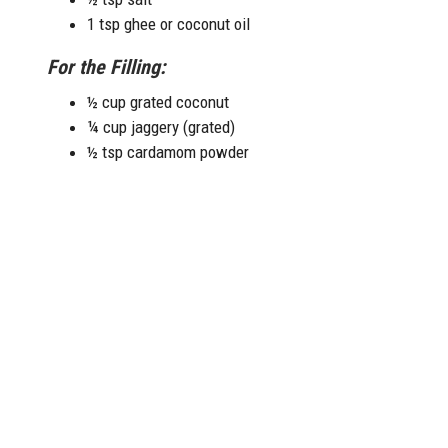
1 tsp ghee or coconut oil
For the Filling:
½ cup grated coconut
¼ cup jaggery (grated)
½ tsp cardamom powder