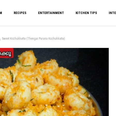
M
RECIPES
ENTERTAINMENT
KITCHEN TIPS
INTE
eet Kozhukkatta (Thengai Purana Kozhukkatta)