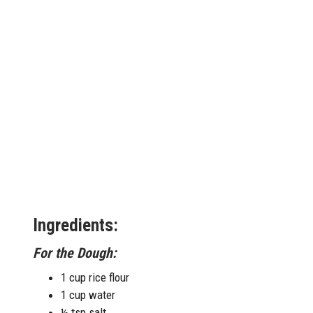
Ingredients:
For the Dough:
1 cup rice flour
1 cup water
½ tsp salt