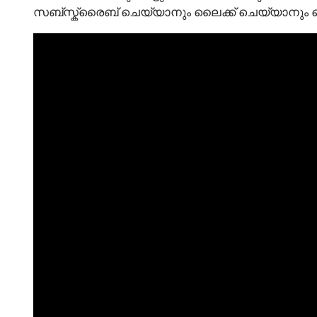
സബ്സ്ക്രൈബ് ചെയ്യാനും ലൈക്ക് ചെയ്യാനും ഷെയർ