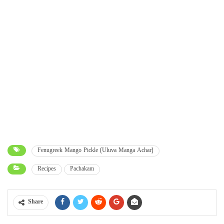
Fenugreek Mango Pickle (Uluva Manga Achar)
Recipes
Pachakam
Share