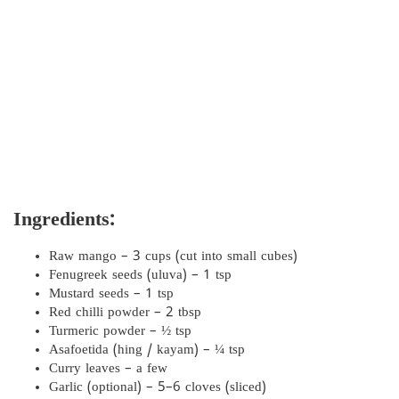
Ingredients:
Raw mango – 3 cups (cut into small cubes)
Fenugreek seeds (uluva) – 1 tsp
Mustard seeds – 1 tsp
Red chilli powder – 2 tbsp
Turmeric powder – ½ tsp
Asafoetida (hing / kayam) – ¼ tsp
Curry leaves – a few
Garlic (optional) – 5–6 cloves (sliced)