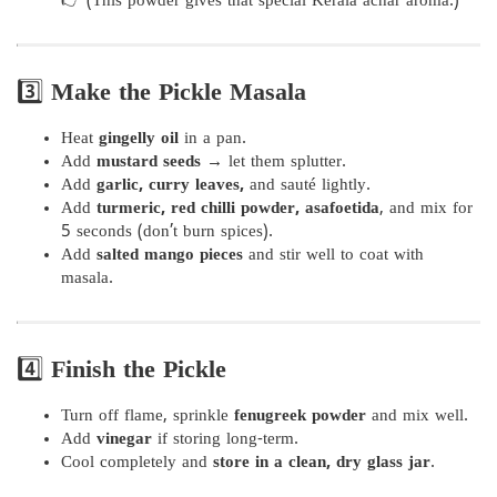
👉 (This powder gives that special Kerala achar aroma.)
3️⃣
Make the Pickle Masala
Heat
gingelly oil
in a pan.
Add
mustard seeds
→ let them splutter.
Add
garlic, curry leaves,
and sauté lightly.
Add
turmeric, red chilli powder, asafoetida
, and mix for
5 seconds (don’t burn spices).
Add
salted mango pieces
and stir well to coat with
masala.
4️⃣
Finish the Pickle
Turn off flame, sprinkle
fenugreek powder
and mix well.
Add
vinegar
if storing long-term.
Cool completely and
store in a clean, dry glass jar
.