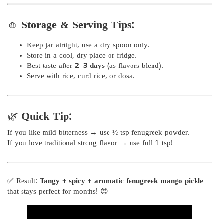
🧄
Storage & Serving Tips:
Keep jar airtight; use a dry spoon only.
Store in a cool, dry place or fridge.
Best taste after
2–3 days
(as flavors blend).
Serve with rice, curd rice, or dosa.
🌿
Quick Tip:
If you like mild bitterness → use ½ tsp fenugreek powder.
If you love traditional strong flavor → use full 1 tsp!
✅ Result:
Tangy + spicy + aromatic fenugreek mango pickle
that stays perfect for months! 😍