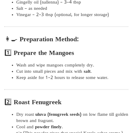
Gingelly oil (nallenna) – 3–4 tbsp
Salt – as needed
Vinegar – 2–3 tbsp (optional, for longer storage)
👩‍🍳
Preparation Method:
1️⃣
Prepare the Mangoes
Wash and wipe mangoes completely dry.
Cut into small pieces and mix with
salt
.
Keep aside for 1–2 hours to release some water.
2️⃣
Roast Fenugreek
Dry roast
uluva (fenugreek seeds)
on low flame till golden
brown and fragrant.
Cool and
powder finely
.