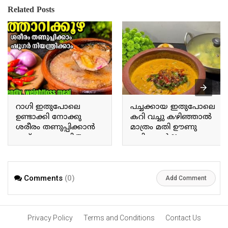
Related Posts
റാഗി ഇതുപോലെ
പച്ചക്കായ ഇതുപോലെ
ഉണ്ടാക്കി നോക്കു
കറി വച്ചു കഴിഞ്ഞാൽ
ശരീരം തണുപ്പിക്കാൻ
മാത്രം മതി ഊണു
ഇത് മാത്രം മതി Try
കഴിക്കാൻ If you prepare
making ragi this way; this
a curry with raw plantains
alone is enough to cool
this way, that alone is
the body.
enough for a meal.
Comments
(0)
Add Comment
Privacy Policy
Terms and Conditions
Contact Us