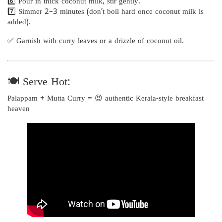
6️⃣ Pour in thick coconut milk, stir gently.
7️⃣ Simmer 2–3 minutes (don’t boil hard once coconut milk is
added).
✅ Garnish with curry leaves or a drizzle of coconut oil.
🍽️ Serve Hot:
Palappam + Mutta Curry = 😍 authentic Kerala-style breakfast
heaven