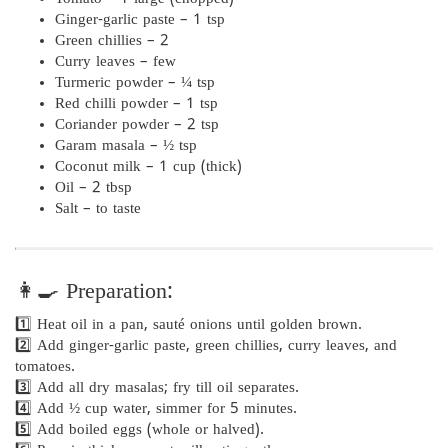
Ginger-garlic paste – 1 tsp
Green chillies – 2
Curry leaves – few
Turmeric powder – ¼ tsp
Red chilli powder – 1 tsp
Coriander powder – 2 tsp
Garam masala – ½ tsp
Coconut milk – 1 cup (thick)
Oil – 2 tbsp
Salt – to taste
👩‍🍳 Preparation:
1️⃣ Heat oil in a pan, sauté onions until golden brown.
2️⃣ Add ginger-garlic paste, green chillies, curry leaves, and
tomatoes.
3️⃣ Add all dry masalas; fry till oil separates.
4️⃣ Add ½ cup water, simmer for 5 minutes.
5️⃣ Add boiled eggs (whole or halved).