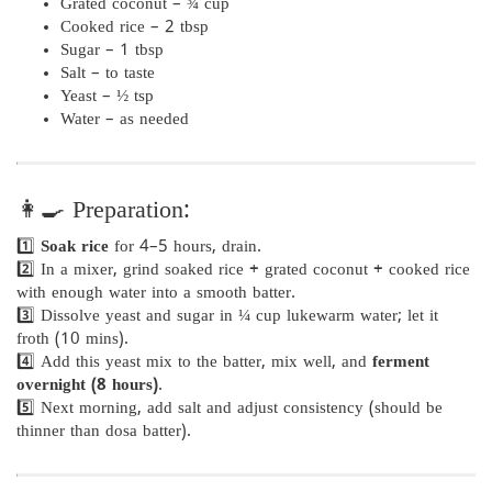
Grated coconut – ¾ cup
Cooked rice – 2 tbsp
Sugar – 1 tbsp
Salt – to taste
Yeast – ½ tsp
Water – as needed
👩‍🍳 Preparation:
1️⃣
Soak rice
for 4–5 hours, drain.
2️⃣ In a mixer, grind soaked rice + grated coconut + cooked rice
with enough water into a smooth batter.
3️⃣ Dissolve yeast and sugar in ¼ cup lukewarm water; let it
froth (10 mins).
4️⃣ Add this yeast mix to the batter, mix well, and
ferment
overnight (8 hours)
.
5️⃣ Next morning, add salt and adjust consistency (should be
thinner than dosa batter).