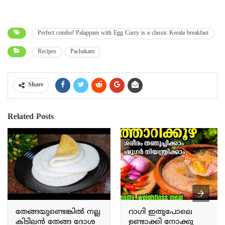
Perfect combo! Palappam with Egg Curry is a classic Kerala breakfast
Recipes
Pachakam
Share
Related Posts
തേങ്ങയുണ്ടെങ്കിൽ നല്ല
റാഗി ഇതുപോലെ
കിടിലൻ തേങ്ങ ദോശ
ഉണ്ടാക്കി നോക്കു