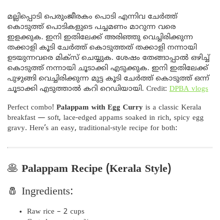
മല്ലിപ്പൊടി പെരുംജീരകം പൊടി എന്നിവ ചേർത്ത്
കൊടുത്ത് പൊടികളുടെ പച്ചമണം മാറുന്ന വരെ
ഇളക്കുക. ഇനി ഇതിലേക്ക് അരിഞ്ഞു വെച്ചിരിക്കുന്ന
തക്കാളി കൂടി ചേർത്ത് കൊടുത്തത് തക്കാളി നന്നായി
ഉടയുന്നവരെ മിക്സ് ചെയ്യുക. ശേഷം തേങ്ങാപ്പാൽ ഒഴിച്ച്
കൊടുത്ത് നന്നായി ചൂടാക്കി എടുക്കുക. ഇനി ഇതിലേക്ക്
പുഴുങ്ങി വെച്ചിരിക്കുന്ന മുട്ട കൂടി ചേർത്ത് കൊടുത്ത് ഒന്ന്
ചൂടാക്കി എടുത്താൽ കറി റെഡിയായി. Credit:
DPBA vlogs
Perfect combo!
Palappam with Egg Curry
is a classic Kerala
breakfast — soft, lace-edged appams soaked in rich, spicy egg
gravy. Here’s an easy, traditional-style recipe for both:
🥞
Palappam Recipe (Kerala Style)
🧂 Ingredients:
Raw rice – 2 cups