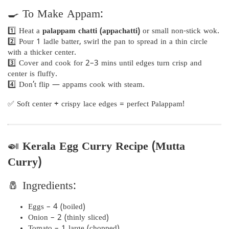
🍳 To Make Appam:
1️⃣ Heat a
palappam chatti (appachatti)
or small non-stick wok.
2️⃣ Pour 1 ladle batter, swirl the pan to spread in a thin circle
with a thicker center.
3️⃣ Cover and cook for 2–3 mins until edges turn crisp and
center is fluffy.
4️⃣ Don’t flip — appams cook with steam.
✅ Soft center + crispy lace edges = perfect Palappam!
🍛
Kerala Egg Curry Recipe (Mutta
Curry)
🧂 Ingredients:
Eggs – 4 (boiled)
Onion – 2 (thinly sliced)
Tomato – 1 large (chopped)